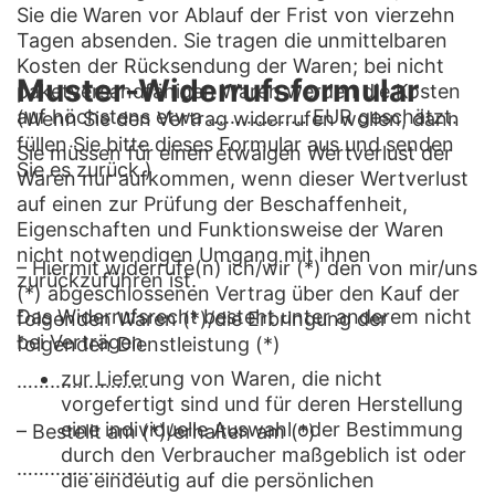
Sie die Waren vor Ablauf der Frist von vierzehn
Tagen absenden. Sie tragen die unmittelbaren
Kosten der Rücksendung der Waren; bei nicht
Muster-Widerrufsformular
paketversandfähigen Waren werden die Kosten
auf höchstens etwa ……………… EUR geschätzt.
(Wenn Sie den Vertrag widerrufen wollen, dann
füllen Sie bitte dieses Formular aus und senden
Sie müssen für einen etwaigen Wertverlust der
Sie es zurück.)
Waren nur aufkommen, wenn dieser Wertverlust
auf einen zur Prüfung der Beschaffenheit,
Eigenschaften und Funktionsweise der Waren
nicht notwendigen Umgang mit ihnen
– Hiermit widerrufe(n) ich/wir (*) den von mir/uns
zurückzuführen ist.
(*) abgeschlossenen Vertrag über den Kauf der
Das Widerrufsrecht besteht unter anderem nicht
folgenden Waren (*)/die Erbringung der
bei Verträgen
folgenden Dienstleistung (*)
zur Lieferung von Waren, die nicht
……………………
vorgefertigt sind und für deren Herstellung
eine individuelle Auswahl oder Bestimmung
– Bestellt am (*)/erhalten am (*)
durch den Verbraucher maßgeblich ist oder
……………………
die eindeutig auf die persönlichen