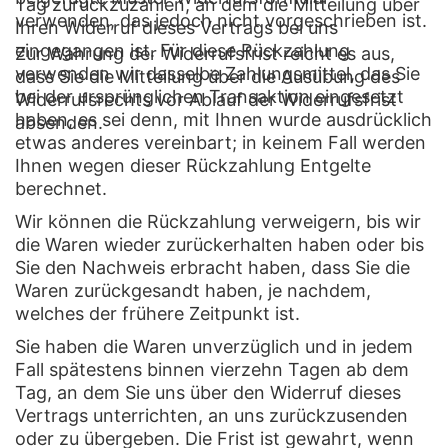
Tag zurückzuzahlen, an dem die Mitteilung über
verwenden, das jedoch nicht vorgeschrieben ist.
Ihren Widerruf dieses Vertrags bei uns
eingegangen ist. Für diese Rückzahlung
Zur Wahrung der Widerrufsfrist reicht es aus,
verwenden wir dasselbe Zahlungsmittel, das Sie
dass Sie die Mitteilung über die Ausübung des
bei der ursprünglichen Transaktion eingesetzt
Widerrufsrechts vor Ablauf der Widerrufsfrist
haben, es sei denn, mit Ihnen wurde ausdrücklich
absenden.
etwas anderes vereinbart; in keinem Fall werden
Ihnen wegen dieser Rückzahlung Entgelte
berechnet.
Wir können die Rückzahlung verweigern, bis wir
die Waren wieder zurückerhalten haben oder bis
Sie den Nachweis erbracht haben, dass Sie die
Waren zurückgesandt haben, je nachdem,
welches der frühere Zeitpunkt ist.
Sie haben die Waren unverzüglich und in jedem
Fall spätestens binnen vierzehn Tagen ab dem
Tag, an dem Sie uns über den Widerruf dieses
Vertrags unterrichten, an uns zurückzusenden
oder zu übergeben. Die Frist ist gewahrt, wenn