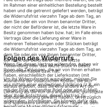
im Rahmen einer einheitlichen Bestellung bestellt
haben und die getrennt geliefert werden, beträgt
die Widerrufsfrist vierzehn Tage ab dem Tag, an
dem Sie oder ein von Ihnen benannter Dritter,
der nicht der Beförderer ist, die letzte Ware in
Besitz genommen haben bzw. hat; im Falle eines
Vertrags über die Lieferung einer Ware in
mehreren Teilsendungen oder Stücken beträgt
die Widerrufsfrist vierzehn Tage ab dem Tag, an
dem Sie oder ein von Ihnen benannter Dritter,
Folgen des Widerrufs
der nicht der Beförderer ist, die letzte
Wenn Sie diesen Vertrag widerrufen, haben wir
Teilsendung oder das letzte Stück in Besitz
Ihnen alle Zahlungen, die wir von Ihnen erhalten
genommen haben bzw. hat.
haben, einschließlich der Lieferkosten (mit
Um Ihr Widerrufsrecht auszuüben, müssen Sie
Ausnahme der zusätzlichen Kosten, die sich
uns mittels einer eindeutigen Erklärung (z.B. ein
daraus ergeben, dass Sie eine andere Art der
mit der Post versandter Brief oder eine E-Mail)
Lieferung als die von uns angebotene, günstigste
über Ihren Entschluss, diesen Vertrag zu
Standardlieferung gewählt haben), unverzüglich
widerrufen, informieren. Sie können dafür das
und spätestens binnen vierzehn Tagen ab dem
beigefügte Muster-Widerrufsformular