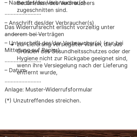
– Name des/der Verbraucher(s)
Bedürfnisse des Verbrauchers
zugeschnitten sind.
……………………
– Anschrift des/der Verbraucher(s)
Das Widerrufsrecht erlischt vorzeitig unter
……………………
anderem bei Verträgen
– Unterschrift des/der Verbraucher(s) (nur bei
zur Lieferung versiegelter Waren, die aus
Mitteilung auf Papier)
Gründen des Gesundheitsschutzes oder der
Hygiene nicht zur Rückgabe geeignet sind,
……………………
wenn ihre Versiegelung nach der Lieferung
– Datum
entfernt wurde,
……………………
Anlage: Muster-Widerrufsformular
(*) Unzutreffendes streichen.