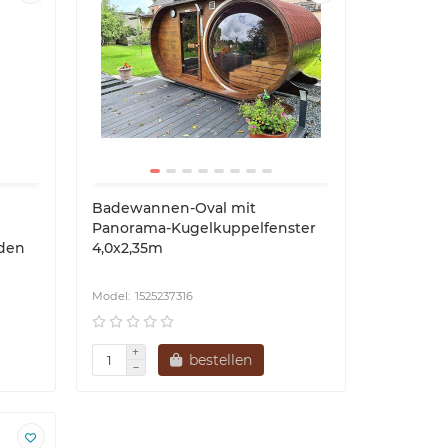
Badewannen-Oval mit
Panorama-Kugelkuppelfenster
 den
4,0x2,35m
1525237316
bestellen