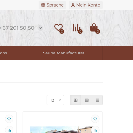
Sprache
Mein Konto
 67 201 50 50
0
0
0
lons
Sauna Manufacturer