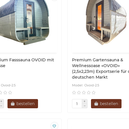
ium Fasssauna OVOID mit
Premium Gartensauna &
sse
Wellnessoase «OVOID»
(2,5х2,23m) Exportserie für
deutschen Markt
Ovoid-2.5
Ovoid-2.5
bestellen
bestellen