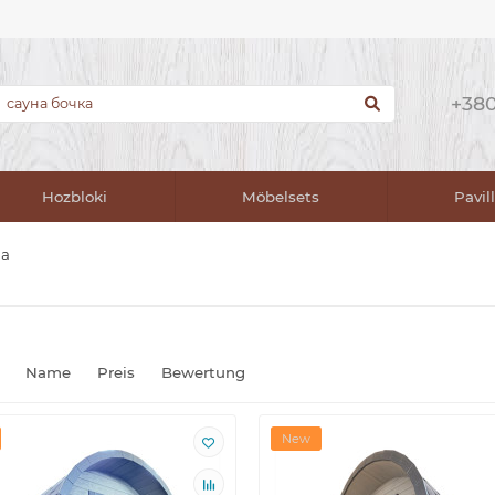
+380
Hozbloki
Möbelsets
Pavil
na
Name
Preis
Bewertung
New