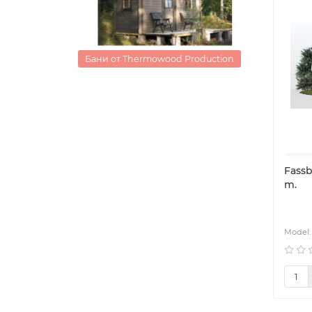
roduction
Бани от Thermowood Production
Бани от
Fassb
m.