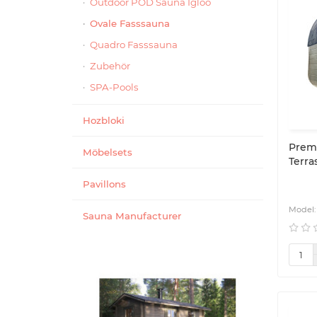
Outdoor POD Sauna Igloo
Ovale Fasssauna
Quadro Fasssauna
Zubehör
SPA-Pools
Hozbloki
Prem
Möbelsets
Terra
Pavillons
Sauna Manufacturer