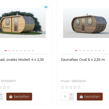
 Thermowood Production
Бани от Thermowood Production
ad, ovales Modell 4 x 2,35
Saunafass Oval 6 x 2,35 m
1276328077
1266122245
bestellen
bestellen