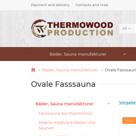
Payment and delivery
Contacts and map
All
Bäder, Sauna manufakturer
Bäder, Sauna manufakturer
Ovale Fasssau
Ovale Fasssauna
Vorgabe
Bäder, Sauna manufakturer
Fasssauna aus thermoholz
New
Mobile modulare Bäder und
Saunen