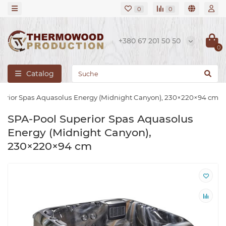
0
0
+380 67 201 50 50
0
Catalog
erior Spas Aquasolus Energy (Midnight Canyon), 230×220×94 cm
SPA-Pool Superior Spas Aquasolus
Energy (Midnight Canyon),
230×220×94 cm