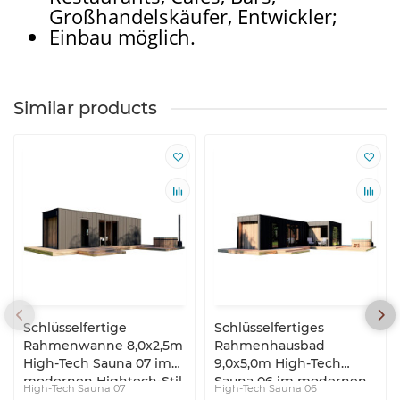
Großhandelskäufer, Entwickler;
Einbau möglich.
Similar products
Schlüsselfertige
Schlüsselfertiges
Rahmenwanne 8,0x2,5m
Rahmenhausbad
High-Tech Sauna 07 im
9,0x5,0m High-Tech
modernen Hightech-Stil
Sauna 06 im modernen
High-Tech Sauna 07
High-Tech Sauna 06
vom Hersteller
High-Tech Stil vom