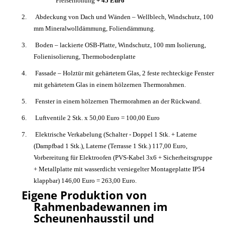
Preiserhöhung
+ 45 Euro
2.
Abdeckung von Dach und Wänden – Wellblech, Windschutz, 100
mm Mineralwolldämmung, Foliendämmung.
3.
Boden – lackierte OSB-Platte, Windschutz, 100 mm Isolierung,
Folienisolierung, Thermobodenplatte
4.
Fassade – Holztür mit gehärtetem Glas, 2 feste rechteckige Fenster
mit gehärtetem Glas in einem hölzernen Thermorahmen.
5.
Fenster in einem hölzernen Thermorahmen an der Rückwand.
6.
Luftventile 2 Stk. x 50,00 Euro = 100,00 Euro
7.
Elektrische Verkabelung (Schalter - Doppel 1 Stk. + Laterne
(Dampfbad 1 Stk.), Laterne (Terrasse 1 Stk.) 117,00 Euro,
Vorbereitung für Elektroofen (PVS-Kabel 3x6 + Sicherheitsgruppe
+ Metallplatte mit wasserdicht versiegelter Montageplatte IP54
klappbar) 146,00 Euro = 263,00 Euro.
Eigene Produktion von
Rahmenbadewannen im
Scheunenhausstil und