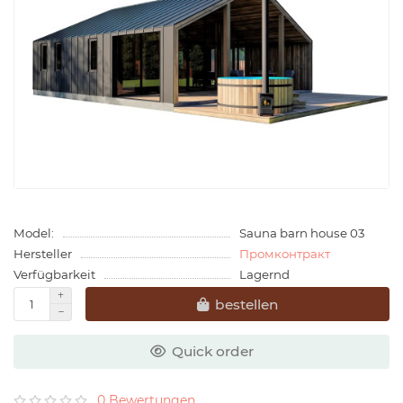
Model:
Sauna barn house 03
Hersteller
Промконтракт
Verfügbarkeit
Lagernd
bestellen
Quick order
0 Bewertungen