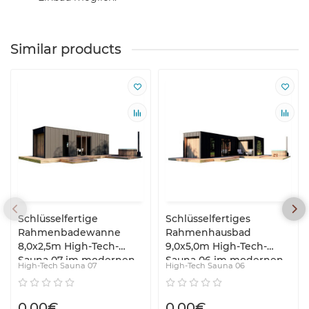
Similar products
Schlüsselfertige
Schlüsselfertiges
Rahmenbadewanne
Rahmenhausbad
8,0x2,5m High-Tech-
9,0x5,0m High-Tech-
Sauna 07 im modernen
Sauna 06 im modernen
High-Tech Sauna 07
High-Tech Sauna 06
High-Tech-Stil vom
High-Tech-Stil vom
Hersteller ThermoWood
Hersteller ThermoWood
0,00€
0,00€