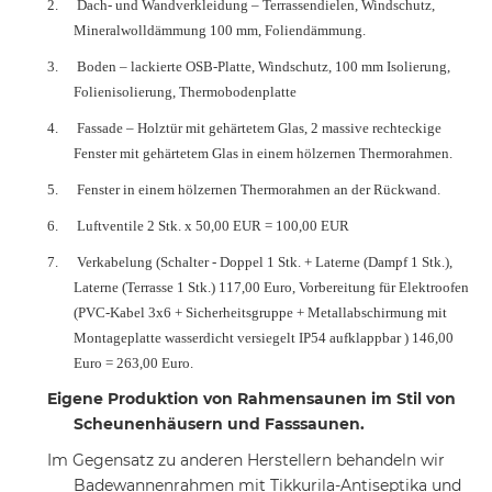
2.
Dach- und Wandverkleidung – Terrassendielen, Windschutz,
Mineralwolldämmung 100 mm, Foliendämmung.
3.
Boden – lackierte OSB-Platte, Windschutz, 100 mm Isolierung,
Folienisolierung, Thermobodenplatte
4.
Fassade – Holztür mit gehärtetem Glas, 2 massive rechteckige
Fenster mit gehärtetem Glas in einem hölzernen Thermorahmen.
5.
Fenster in einem hölzernen Thermorahmen an der Rückwand.
6.
Luftventile 2 Stk.
x 50,00 EUR = 100,00 EUR
7.
Verkabelung (Schalter - Doppel 1 Stk. + Laterne (Dampf 1 Stk.),
Laterne (Terrasse 1 Stk.) 117,00 Euro, Vorbereitung für Elektroofen
(PVC-Kabel 3x6 + Sicherheitsgruppe + Metallabschirmung mit
Montageplatte wasserdicht versiegelt IP54 aufklappbar ) 146,00
Euro = 263,00 Euro.
Eigene Produktion von Rahmensaunen im Stil von
Scheunenhäusern und Fasssaunen.
Im Gegensatz zu anderen Herstellern behandeln wir
Badewannenrahmen mit Tikkurila-Antiseptika und