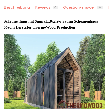
Beschreibung
Reviews
Question-answer
0
0
Scheunenhaus mit Sauna
11,0х2,9м Sauna-Scheunenhaus
05
vom Hersteller ThermoWood Production