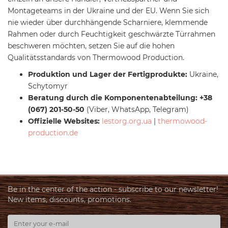
Montageteams in der Ukraine und der EU. Wenn Sie sich
nie wieder über durchhängende Scharniere, klemmende
Rahmen oder durch Feuchtigkeit geschwärzte Türrahmen
beschweren möchten, setzen Sie auf die hohen
Qualitätsstandards von Thermowood Production.
Produktion und Lager der Fertigprodukte:
Ukraine,
Schytomyr
Beratung durch die Komponentenabteilung:
+38
(067) 201-50-50
(Viber, WhatsApp, Telegram)
Offizielle Websites:
lestorg.org.ua
|
thermowood-
production.de
Be in the center of the action - subscribe to our newsletter!
New items, discounts, promotions.