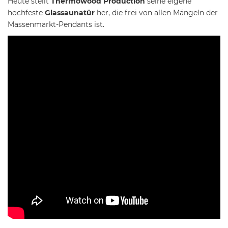
Heute stellt
Thermowood Production
seine eigene
hochfeste
Glassaunatür
her, die frei von allen Mängeln der
Massenmarkt-Pendants ist.