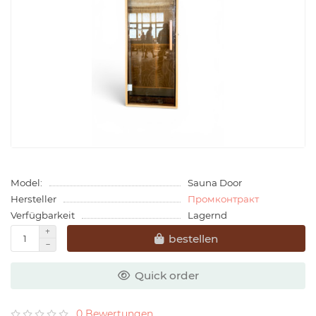
Model:
Sauna Door
Hersteller
Промконтракт
Verfügbarkeit
Lagernd
bestellen
Quick order
0 Bewertungen