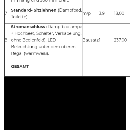
mm lang und 500 mm breit.
Standard- Sitzlehnen
(Dampfbad,
7
m/p
3,9
18,00
Toilette)
Stromanschluss
(Dampfbadlampe
+ Hochbeet, Schalter, Verkabelung,
8
ohne Bedienfeld). LED-
Bausatz
1
237,00
Beleuchtung unter dem oberen
Regal (warmweiß).
GESAMT