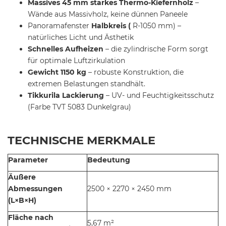
Massives 45 mm starkes Thermo-Kiefernholz
–
Wände aus Massivholz, keine dünnen Paneele
Panoramafenster
Halbkreis
(
R-1050 mm) –
natürliches Licht und Ästhetik
Schnelles Aufheizen
– die zylindrische Form sorgt
für optimale
Luftzirkulation
Gewicht 1150 kg
– robuste Konstruktion, die
extremen Belastungen standhält.
Tikkurila Lackierung
– UV- und Feuchtigkeitsschutz
(Farbe TVT 5083 Dunkelgrau)
TECHNISCHE MERKMALE
Parameter
Bedeutung
Äußere
Abmessungen
2500 × 2270 × 2450 mm
(L×B×H)
Fläche nach
5,67 m²