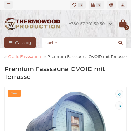
0
0
+380 67 201 50 50
0
Catalog
r
Ovale Fasssauna
Premium Fasssauna OVOID mit Terrasse
Premium Fasssauna OVOID mit
Terrasse
New