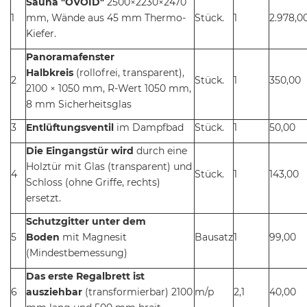
Sauna "OVOID"
2500×2230×2470
1
mm, Wände aus 45 mm Thermo-
Stück.
1
2.978,0
Kiefer.
Panoramafenster
Halbkreis
(rollofrei, transparent),
2
Stück.
1
350,00
2100 × 1050 mm, R-Wert 1050 mm,
8 mm Sicherheitsglas
3
Entlüftungsventil
im Dampfbad
Stück.
1
50,00
Die Eingangstür wird
durch eine
Holztür mit Glas (transparent) und
4
Stück.
1
143,00
Schloss (ohne Griffe, rechts)
ersetzt.
Schutzgitter unter dem
5
Boden
mit Magnesit
Bausatz
1
99,00
(Mindestbemessung)
Das erste Regalbrett ist
6
ausziehbar
(transformierbar) 2100
m/p
2,1
40,00