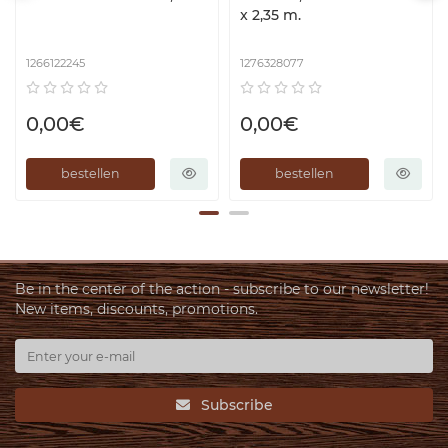
x 2,35 m.
1266122245
1276328077
0,00€
0,00€
bestellen
bestellen
Be in the center of the action - subscribe to our newsletter!
New items, discounts, promotions.
Subscribe