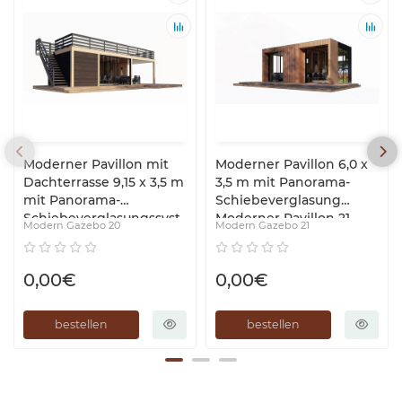
Moderner Pavillon mit
Moderner Pavillon 6,0 x
Dachterrasse 9,15 x 3,5 m
3,5 m mit Panorama-
mit Panorama-
Schiebeverglasung
Schiebeverglasungssyst
Moderner Pavillon 21
Modern Gazebo 20
Modern Gazebo 21
em „Modern Gazebo“.
Thermowood
Production
0,00€
0,00€
bestellen
bestellen