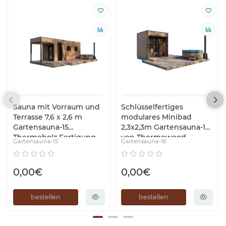
Sauna mit Vorraum und
Schlüsselfertiges
Terrasse 7,6 x 2,6 m
modulares Minibad
Gartensauna-15
2,3x2,3m Gartensauna-16
Thermoholz Fertigung
von Thermowood
Gartensauna-15
Gartensauna-16
schlüsselfertig vom
Production
Hersteller
schlüsselfertig vom
Hersteller
0,00€
0,00€
bestellen
bestellen