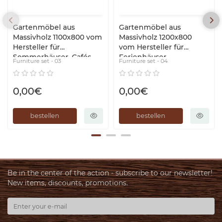
Gartenmöbel aus
Gartenmöbel aus
Massivholz 1100x800 vom
Massivholz 1200x800
Hersteller für
vom Hersteller für
Sommerhäuser, Cafés,
Ferienhäuser,
Furniture set - 03
Furniture set - 04
Möbelset - 03
Restaurants, Möbelset -
04
0,00€
0,00€
bestellen
bestellen
Be in the center of the action - subscribe to our newsletter!
New items, discounts, promotions.