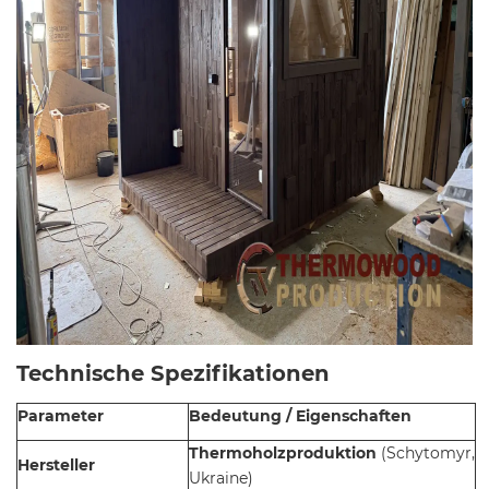
Technische Spezifikationen
Parameter
Bedeutung / Eigenschaften
Thermoholzproduktion
(Schytomyr,
Hersteller
Ukraine)