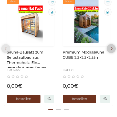
New
New
Sauna-Bausatz zum
Premium Modulsauna
Selbstaufbau aus
CUBE 2,3×2,3×2,55m
Thermoholz. Ein
vorgefertigter Sauna-
Flat Pack
CUBEх1
Bausatz von
Thermowood
Production
0,00€
0,00€
bestellen
bestellen