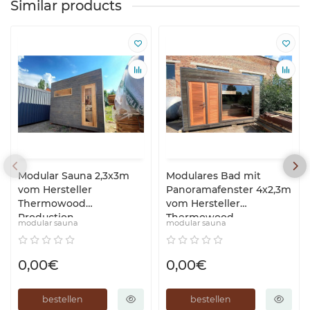
Similar products
Modular Sauna 2,3x3m
Modulares Bad mit
vom Hersteller
Panoramafenster 4x2,3m
Thermowood
vom Hersteller
Production
Thermowood
modular sauna
modular sauna
Production
0,00€
0,00€
bestellen
bestellen